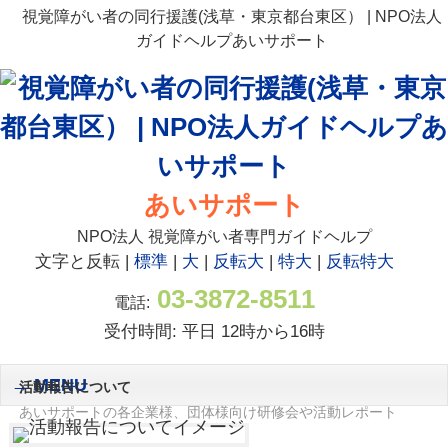
視覚障がい者の同行援護(浅草・東京都台東区） | NPO法人
ガイドヘルプあいサポート
あいサポート
NPO法人 視覚障がい者専門ガイドヘルプ
文字と反転 |
標準
|
大
|
反転大
|
特大
|
反転特大
03-3872-8511
電話:
受付時間: 平日 12時から16時
MENU
活動報告について
あいサポートの各企業様、団体様向け研修会や活動レポート